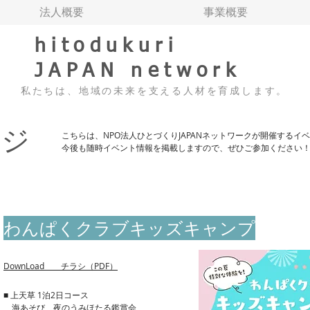
法人概要
事業概要
hitodukuri
JAPAN network
私たちは、地域の未来を支える人材を育成します。
ージ
​こちらは、NPO法人ひとづくりJAPANネットワークが開催する
今後も随時イベント情報を掲載しますので、ぜひご参加ください
わんぱくクラブキッズキャンプ
​DownLoad チラシ（PDF）
■ 上天草
1泊2日
コース
海あそび、夜のうみほたる鑑賞会